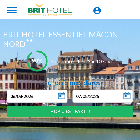
BRIT HOTEL ESSENTIEL MÂCON
NORD
90%
Satisfation client Sur 103 avis
Je choisis mes dates