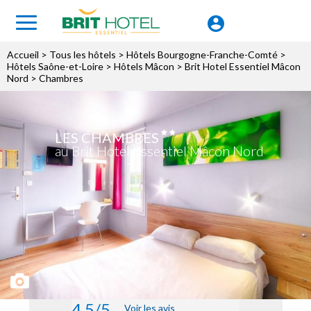
Accueil
>
Tous les hôtels
>
Hôtels Bourgogne-Franche-Comté
>
Hôtels Saône-et-Loire
>
Hôtels Mâcon
>
Brit Hotel Essentiel Mâcon
Nord
> Chambres
LES CHAMBRES
au Brit Hotel Essentiel Mâcon Nord
4.5/5
Voir les avis