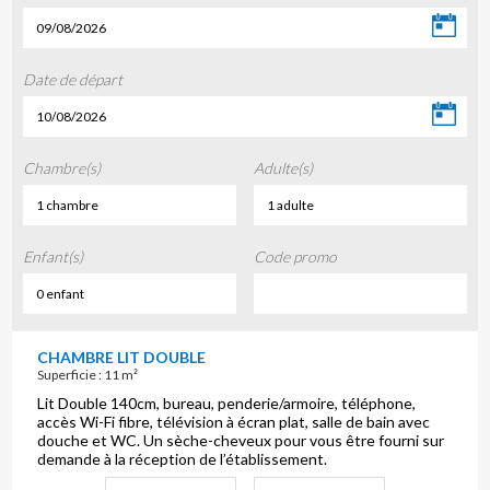
09/08/2026
Date de départ
10/08/2026
Chambre(s)
Adulte(s)
1 chambre
1 adulte
Enfant(s)
Code promo
0 enfant
CHAMBRE LIT DOUBLE
Superficie : 11 m²
Lit Double 140cm, bureau, penderie/armoire, téléphone,
accès Wi-Fi fibre, télévision à écran plat, salle de bain avec
douche et WC. Un sèche-cheveux pour vous être fourni sur
demande à la réception de l’établissement.