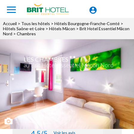
Accueil
>
Tous les hôtels
>
Hôtels Bourgogne-Franche-Comté
>
Hôtels Saône-et-Loire
>
Hôtels Mâcon
>
Brit Hotel Essentiel Mâcon
Nord
> Chambres
LES CHAMBRES
au Brit Hotel Essentiel Mâcon Nord
4.5/5
Voir les avis