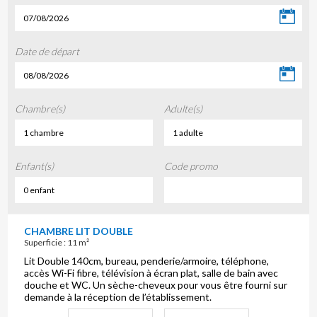
07/08/2026
Date de départ
08/08/2026
Chambre(s)
Adulte(s)
1 chambre
1 adulte
Enfant(s)
Code promo
0 enfant
CHAMBRE LIT DOUBLE
Superficie : 11 m²
Lit Double 140cm, bureau, penderie/armoire, téléphone,
accès Wi-Fi fibre, télévision à écran plat, salle de bain avec
douche et WC. Un sèche-cheveux pour vous être fourni sur
demande à la réception de l’établissement.